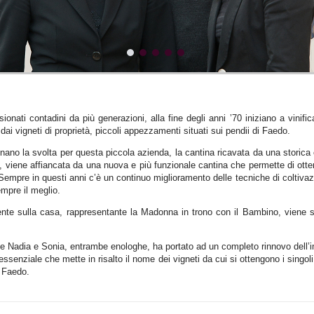
sionati contadini da più generazioni, alla fine degli anni ’70 iniziano a vini
dai vigneti di proprietà, piccoli appezzamenti situati sui pendii di Faedo.
gnano la svolta per questa piccola azienda, la cantina ricavata da una storic
e, viene affiancata da una nuova e più funzionale cantina che permette di ott
Sempre in questi anni c’è un continuo miglioramento delle tecniche di coltivazi
empre il meglio.
ente sulla casa, rappresentante la Madonna in trono con il Bambino, viene s
glie Nadia e Sonia, entrambe enologhe, ha portato ad un completo rinnovo dell’
o essenziale che mette in risalto il nome dei vigneti da cui si ottengono i singoli
i Faedo.