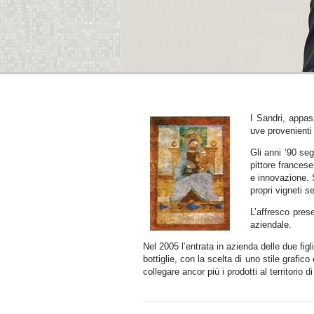
1
2
3
4
5
I Sandri, appas
uve provenienti 
Gli anni ‘90 se
pittore frances
e innovazione. 
propri vigneti s
L’affresco pres
aziendale.
Nel 2005 l’entrata in azienda delle due fi
bottiglie, con la scelta di uno stile grafic
collegare ancor più i prodotti al territorio d