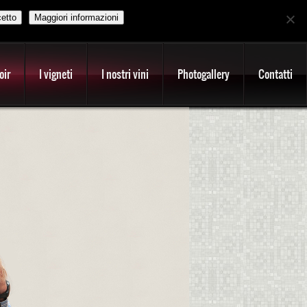
etto
Maggiori informazioni
roir
I vigneti
I nostri vini
Photogallery
Contatti